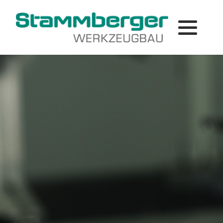
Prototypen, Formenbau, Maschinenbau
Fräsen
Erodieren
Messen