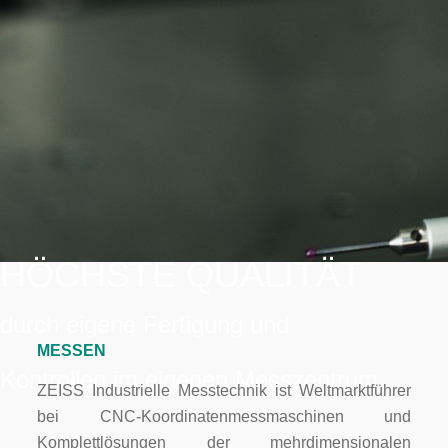
HÖCHSTE QUALITÄT
durch eigene Fertigung und
MESSEN
Kontrollen im eigenen Messzentrum
ZEISS Industrielle Messtechnik ist Weltmarktführer
bei CNC-Koordinatenmessmaschinen und
Komplettlösungen der mehrdimensionalen